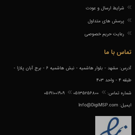
شرایط ارسال و عودت
پرسش های متداول
رعایت حریم خصوصی
تماس با ما
آدرس: مشهد - بلوار هاشمیه - نبش هاشمیه 6 - برج آبان پلازا -
طبقه 4 - واحد 403
شماره تماس:
05135256800
05191001909
ایمیل: Info@DigiMSP.com