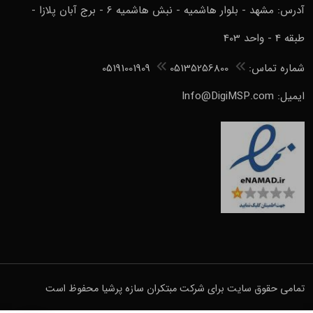
آدرس: مشهد - بلوار هاشمیه - نبش هاشمیه 6 - برج آبان پلازا -
طبقه 4 - واحد 403
شماره تماس:
05135256800
05191001909
ایمیل: Info@DigiMSP.com
تمامی حقوق سایت برای شرکت مبتکران سازه پرشیا محفوظ است