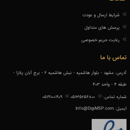
شرایط ارسال و عودت
پرسش های متداول
رعایت حریم خصوصی
تماس با ما
آدرس: مشهد - بلوار هاشمیه - نبش هاشمیه 6 - برج آبان پلازا -
طبقه 4 - واحد 403
شماره تماس:
05135256800
05191001909
ایمیل: Info@DigiMSP.com