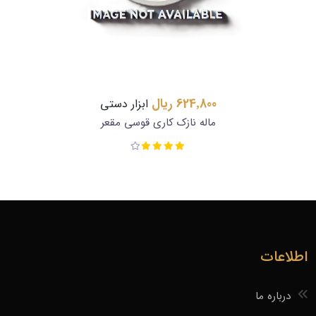
624٬800 ریال
ابزار دستی
ماله نازک کاری قوسی مقعر
اطلاعات
درباره ما