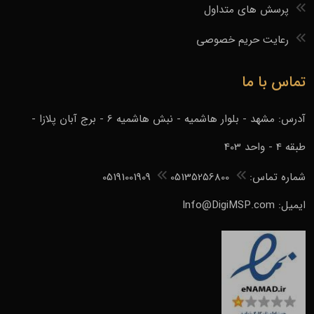
پرسش های متداول
رعایت حریم خصوصی
تماس با ما
آدرس: مشهد - بلوار هاشمیه - نبش هاشمیه 6 - برج آبان پلازا -
طبقه 4 - واحد 403
شماره تماس:
05135256800
05191001909
ایمیل: Info@DigiMSP.com