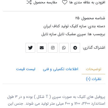
افزودن به علاقه مندی ها
مقایسه محصول
شناسه محصول:
25
دسته بندی:
سازه كليك توليد كناف ايران
برچسب ها:
سپری
مشبک
تایل
سازه تایل
اشتراک گذاری:
توضیحات
اطلاعات تکمیلی و فنی
لیست قیمت
نظرات (0)
پروفیل های کلیک به صورت سپری ( T شکل ) بوده و در 3 طول
استاندارد 3600، 1200 و 600 میلی متر تولید می شوند. جنس این