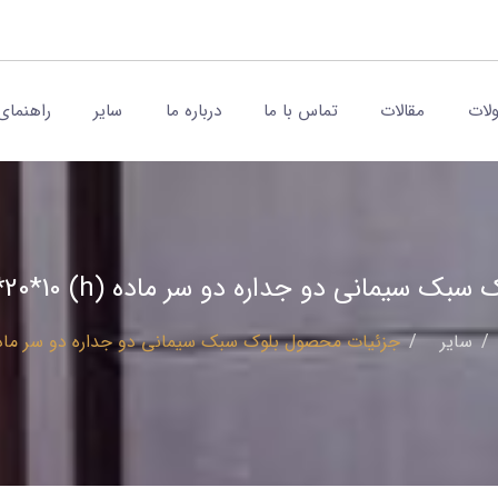
لات
مقالات
تماس با ما
درباره ما
سایر
راهنمای
 سبک سیمانی دو جداره دو سر ماده (h) 40*20*10
ساير
جزئیات محصول بلوک سبک سیمانی دو جداره دو سر ماده (40*20*10