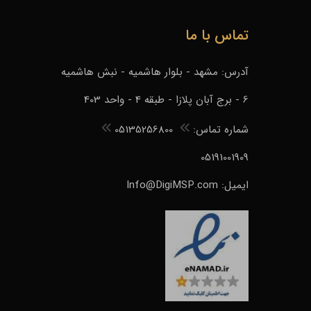
تماس با ما
آدرس: مشهد - بلوار هاشمیه - نبش هاشمیه
6 - برج آبان پلازا - طبقه 4 - واحد 403
شماره تماس:
05135256800
05191001909
ایمیل: Info@DigiMSP.com