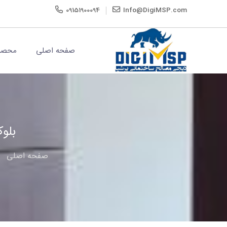
09151900094
Info@DigiMSP.com
صفحه اصلی
محصو
بلوک
صفحه اصلی