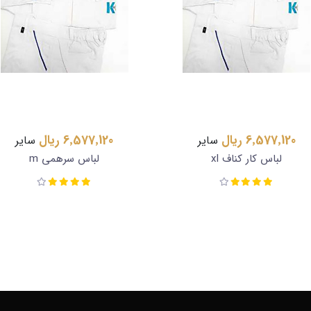
6٬577٬120 ریال
6٬577٬120 ریال
ساير
ساير
لباس کار کناف xl
لباس سرهمی m