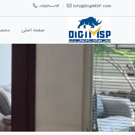
09151900094
Info@DigiMSP.com
صفحه اصلی
محصو