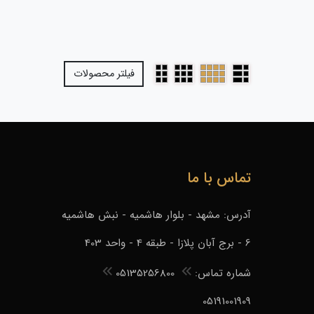
فیلتر محصولات
تماس با ما
آدرس: مشهد - بلوار هاشمیه - نبش هاشمیه
6 - برج آبان پلازا - طبقه 4 - واحد 403
شماره تماس:
05135256800
05191001909