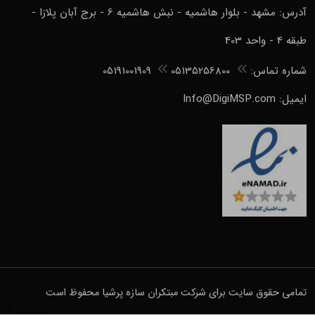
آدرس: مشهد - بلوار هاشمیه - نبش هاشمیه 6 - برج آبان پلازا -
طبقه 4 - واحد 403
شماره تماس:
05135256800
05191001909
ایمیل: Info@DigiMSP.com
تمامی حقوق سایت برای شرکت مبتکران سازه پرشیا محفوظ است